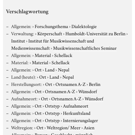
Verschlagwortung
Allgemein:
›
Forschungsthema
›
Dialektologie
Verwaltung:
›
Körperschaft
›
Humboldt-Universität zu Berlin
›
Institut
›
Institut für Musikwissenschaft und
Medienwissenschaft
›
Musikwissenschaftliches Seminar
Allgemein:
›
Material
›
Schellack
Material:
›
Material
›
Schellack
Allgemein:
›
Ort
›
Land
›
Nepal
Land (heute):
›
Ort
›
Land
›
Nepal
Herstellungsort:
›
Ort
›
Ortsnamen A-Z
›
Berlin
Allgemein:
›
Ort
›
Ortsnamen A-Z
›
Wünsdorf
Aufnahmeort:
›
Ort
›
Ortsnamen A-Z
›
Wünsdorf
Allgemein:
›
Ort
›
Ortstyp
›
Aufnahmeort
Allgemein:
›
Ort
›
Ortstyp
›
Herkunftsland
Allgemein:
›
Ort
›
Ortstyp
›
Internierungslager
Weltregion:
›
Ort
›
Weltregion/ Meer
›
Asien
Allgemein:
›
Person
›
Geschlecht
›
männlich