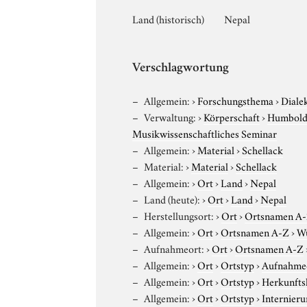
Land (historisch)
Nepal
Verschlagwortung
Allgemein:
›
Forschungsthema
›
Diale
Verwaltung:
›
Körperschaft
›
Humboldt
Musikwissenschaftliches Seminar
Allgemein:
›
Material
›
Schellack
Material:
›
Material
›
Schellack
Allgemein:
›
Ort
›
Land
›
Nepal
Land (heute):
›
Ort
›
Land
›
Nepal
Herstellungsort:
›
Ort
›
Ortsnamen A
Allgemein:
›
Ort
›
Ortsnamen A-Z
›
W
Aufnahmeort:
›
Ort
›
Ortsnamen A-Z
Allgemein:
›
Ort
›
Ortstyp
›
Aufnahme
Allgemein:
›
Ort
›
Ortstyp
›
Herkunfts
Allgemein:
›
Ort
›
Ortstyp
›
Internieru