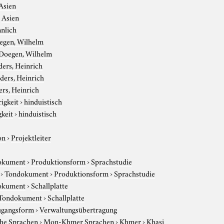
Asien
›
Asien
nlich
egen, Wilhelm
Doegen, Wilhelm
ers, Heinrich
ders, Heinrich
rs, Heinrich
igkeit
›
hinduistisch
gkeit
›
hinduistisch
on
›
Projektleiter
okument
›
Produktionsform
›
Sprachstudie
›
Tondokument
›
Produktionsform
›
Sprachstudie
okument
›
Schallplatte
Tondokument
›
Schallplatte
gangsform
›
Verwaltungsübertragung
che Sprachen
›
Mon-Khmer Sprachen
›
Khmer
›
Khasi