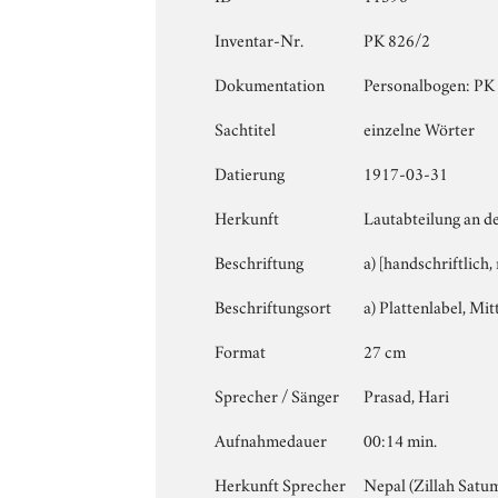
Inventar-Nr.
PK 826/2
Dokumentation
Personalbogen: PK 8
Sachtitel
einzelne Wörter
Datierung
1917-03-31
Herkunft
Lautabteilung an d
Beschriftung
a) [handschriftlich,
Beschriftungsort
a) Plattenlabel, Mitt
Format
27 cm
Sprecher / Sänger
Prasad, Hari
Aufnahmedauer
00:14 min.
Herkunft Sprecher
Nepal (Zillah Satu