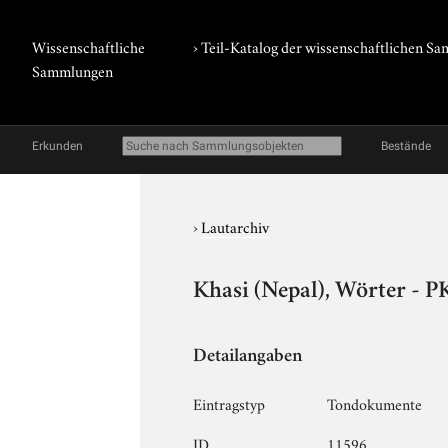
Wissenschaftliche
› Teil-Katalog der wissenschaftlichen 
Sammlungen
Erkunden
Bestände
›
Lautarchiv
Khasi (Nepal), Wörter - P
Detailangaben
Eintragstyp
Tondokumente
ID
11596