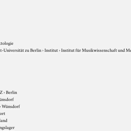
ktologie
-Universität zu Berlin
›
Institut
›
Institut für Musikwissenschaft und M
-Z
›
Berlin
ünsdorf
›
Wünsdorf
ort
land
ngslager