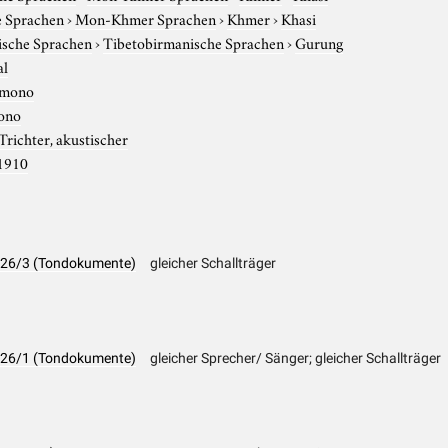
e Sprachen
›
Mon-Khmer Sprachen
›
Khmer
›
Khasi
tische Sprachen
›
Tibetobirmanische Sprachen
›
Gurung
al
mono
ono
Trichter, akustischer
1910
 826/3 (Tondokumente)
gleicher Schallträger
 826/1 (Tondokumente)
gleicher Sprecher/ Sänger; gleicher Schallträger