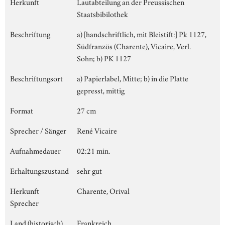
Herkunft
Lautabteilung an der Preussischen
Staatsbibilothek
Beschriftung
a) [handschriftlich, mit Bleistift:] Pk 1127,
Südfranzös (Charente), Vicaire, Verl.
Sohn; b) PK 1127
Beschriftungsort
a) Papierlabel, Mitte; b) in die Platte
gepresst, mittig
Format
27 cm
Sprecher / Sänger
René Vicaire
Aufnahmedauer
02:21 min.
Erhaltungszustand
sehr gut
Herkunft
Charente, Orival
Sprecher
Land (historisch)
Frankreich