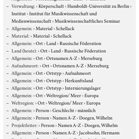
Verwaltung:
›
Körperschaft
›
Humboldt-Universität zu Berlin
›
Institut
›
Institut für Musikwissenschaft und
Medienwissenschaft
›
Musikwissenschaftliches Seminar
Allgemein:
›
Material
›
Schellack
Material:
›
Material
›
Schellack
Allgemein:
›
Ort
›
Land
›
Russische Föderation
Land (heute):
›
Ort
›
Land
›
Russische Föderation
Allgemein:
›
Ort
›
Ortsnamen A-Z
›
Merseburg
Aufnahmeort:
›
Ort
›
Ortsnamen A-Z
›
Merseburg
Allgemein:
›
Ort
›
Ortstyp
›
Aufnahmeort
Allgemein:
›
Ort
›
Ortstyp
›
Herkunftsland
Allgemein:
›
Ort
›
Ortstyp
›
Internierungslager
Allgemein:
›
Ort
›
Weltregion/ Meer
›
Europa
Weltregion:
›
Ort
›
Weltregion/ Meer
›
Europa
Allgemein:
›
Person
›
Geschlecht
›
männlich
Allgemein:
›
Person
›
Namen A-Z
›
Doegen, Wilhelm
Projektleiter:
›
Person
›
Namen A-Z
›
Doegen, Wilhelm
Allgemein:
›
Person
›
Namen A-Z
›
Jacobsohn, Hermann