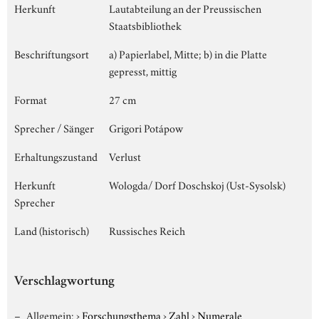
Herkunft
Lautabteilung an der Preussischen
Staatsbibliothek
Beschriftungsort
a) Papierlabel, Mitte; b) in die Platte
gepresst, mittig
Format
27 cm
Sprecher / Sänger
Grigori Potápow
Erhaltungszustand
Verlust
Herkunft
Wologda/ Dorf Doschskoj (Ust-Sysolsk)
Sprecher
Land (historisch)
Russisches Reich
Verschlagwortung
Allgemein:
›
Forschungsthema
›
Zahl
›
Numerale