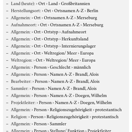
Land (heute):
›
Ort
›
Land
›
Großbritannien
Herstellungsort:
›
Ort
›
Ortsnamen A-Z
›
Berlin
Allgemein:
›
Ort
›
Ortsnamen A-Z
›
Merseburg
Aufnahmeort:
›
Ort
›
Ortsnamen A-Z
›
Merseburg
Allgemein:
›
Ort
›
Ortstyp
›
Aufnahmeort
Allgemein:
›
Ort
›
Ortstyp
›
Herkunftsland
Allgemein:
›
Ort
›
Ortstyp
›
Internierungslager
Allgemein:
›
Ort
›
Weltregion/ Meer
›
Europa
Weltregion:
›
Ort
›
Weltregion/ Meer
›
Europa
Allgemein:
›
Person
›
Geschlecht
›
männlich
Allgemein:
›
Person
›
Namen A-Z
›
Brandl, Alois
Bearbeiter:
›
Person
›
Namen A-Z
›
Brandl, Alois
Sammler:
›
Person
›
Namen A-Z
›
Brandl, Alois
Allgemein:
›
Person
›
Namen A-Z
›
Doegen, Wilhelm
Projektleiter:
›
Person
›
Namen A-Z
›
Doegen, Wilhelm
Allgemein:
›
Person
›
Religionszugehörigkeit
›
protestantisch
Religion:
›
Person
›
Religionszugehörigkeit
›
protestantisch
Allgemein:
›
Person
›
Sammler
Allgemein:
›
Person
›
Stellung/ Funktion
›
Projektleiter