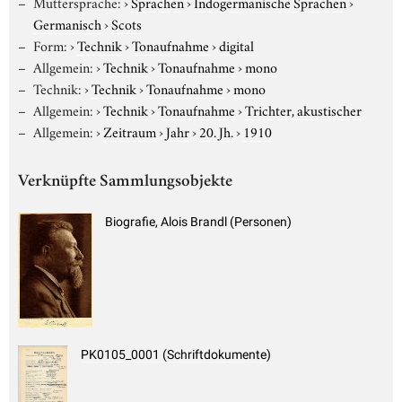
Muttersprache:
›
Sprachen
›
Indogermanische Sprachen
›
Germanisch
›
Scots
Form:
›
Technik
›
Tonaufnahme
›
digital
Allgemein:
›
Technik
›
Tonaufnahme
›
mono
Technik:
›
Technik
›
Tonaufnahme
›
mono
Allgemein:
›
Technik
›
Tonaufnahme
›
Trichter, akustischer
Allgemein:
›
Zeitraum
›
Jahr
›
20. Jh.
›
1910
Verknüpfte Sammlungsobjekte
Biografie, Alois Brandl (Personen)
PK0105_0001 (Schriftdokumente)