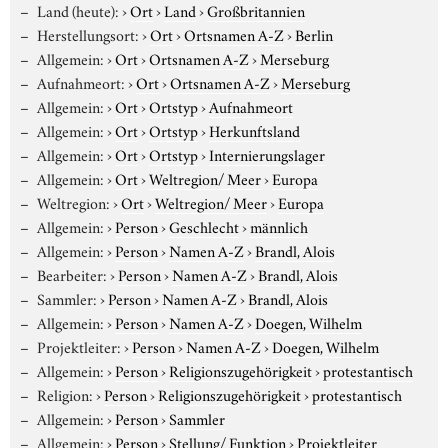
Land (heute):
›
Ort
›
Land
›
Großbritannien
Herstellungsort:
›
Ort
›
Ortsnamen A-Z
›
Berlin
Allgemein:
›
Ort
›
Ortsnamen A-Z
›
Merseburg
Aufnahmeort:
›
Ort
›
Ortsnamen A-Z
›
Merseburg
Allgemein:
›
Ort
›
Ortstyp
›
Aufnahmeort
Allgemein:
›
Ort
›
Ortstyp
›
Herkunftsland
Allgemein:
›
Ort
›
Ortstyp
›
Internierungslager
Allgemein:
›
Ort
›
Weltregion/ Meer
›
Europa
Weltregion:
›
Ort
›
Weltregion/ Meer
›
Europa
Allgemein:
›
Person
›
Geschlecht
›
männlich
Allgemein:
›
Person
›
Namen A-Z
›
Brandl, Alois
Bearbeiter:
›
Person
›
Namen A-Z
›
Brandl, Alois
Sammler:
›
Person
›
Namen A-Z
›
Brandl, Alois
Allgemein:
›
Person
›
Namen A-Z
›
Doegen, Wilhelm
Projektleiter:
›
Person
›
Namen A-Z
›
Doegen, Wilhelm
Allgemein:
›
Person
›
Religionszugehörigkeit
›
protestantisch
Religion:
›
Person
›
Religionszugehörigkeit
›
protestantisch
Allgemein:
›
Person
›
Sammler
Allgemein:
›
Person
›
Stellung/ Funktion
›
Projektleiter