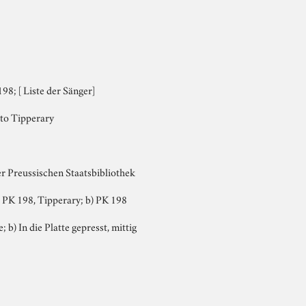
8; [ Liste der Sänger]
y to Tipperary
er Preussischen Staatsbibliothek
:] PK 198, Tipperary; b) PK 198
; b) In die Platte gepresst, mittig