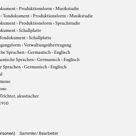
okument
›
Produktionsform
›
Musikstudie
›
Tondokument
›
Produktionsform
›
Musikstudie
okument
›
Produktionsform
›
Sprachstudie
okument
›
Schallplatte
Tondokument
›
Schallplatte
gangsform
›
Verwaltungsübertragung
che Sprachen
›
Germanisch
›
Englisch
anische Sprachen
›
Germanisch
›
Englisch
e Sprachen
›
Germanisch
›
Englisch
al
mono
ono
Trichter, akustischer
1910
Personen)
Sammler/ Bearbeiter