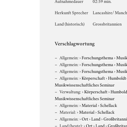
Aufnahmedauer
02:59 min.
Herkunft Sprecher
Lancashire/ Manch
Land (historisch)
Grossbritannien
Verschlagwortung
Allgemein:
›
Forschungsthema
›
Musi
Allgemein:
›
Forschungsthema
›
Musi
Allgemein:
›
Forschungsthema
›
Musi
Allgemein:
›
Körperschaft
›
Humboldt-U
Musikwissenschaftliches Seminar
Verwaltung:
›
Körperschaft
›
Humboldt
Musikwissenschaftliches Seminar
Allgemein:
›
Material
›
Schellack
Material:
›
Material
›
Schellack
Allgemein:
›
Ort
›
Land
›
Großbritann
Land (heute):
›
Ort
›
Land
›
Großbrita