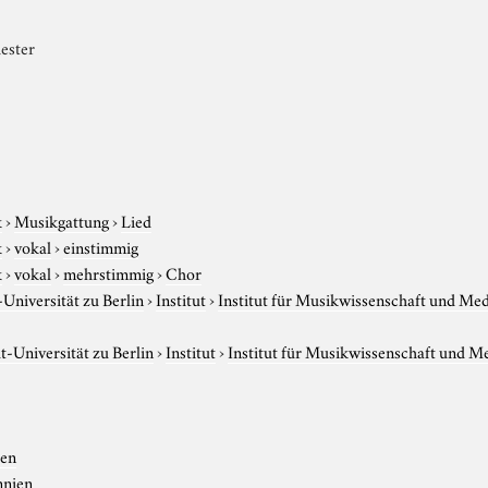
ester
k
›
Musikgattung
›
Lied
k
›
vokal
›
einstimmig
k
›
vokal
›
mehrstimmig
›
Chor
niversität zu Berlin
›
Institut
›
Institut für Musikwissenschaft und Me
-Universität zu Berlin
›
Institut
›
Institut für Musikwissenschaft und M
ien
nnien