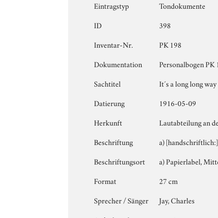
Eintragstyp
Tondokumente
ID
398
Inventar-Nr.
PK 198
Dokumentation
Personalbogen PK 19
Sachtitel
It´s a long long wa
Datierung
1916-05-09
Herkunft
Lautabteilung an d
Beschriftung
a) [handschriftlich
Beschriftungsort
a) Papierlabel, Mitte
Format
27 cm
Sprecher / Sänger
Jay, Charles