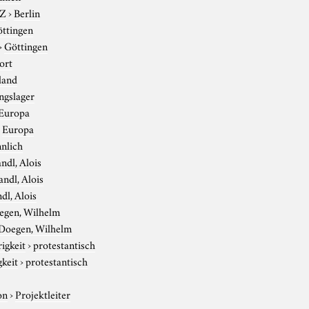
-Z
›
Berlin
ttingen
›
Göttingen
ort
land
ngslager
Europa
›
Europa
nlich
ndl, Alois
andl, Alois
dl, Alois
egen, Wilhelm
Doegen, Wilhelm
igkeit
›
protestantisch
gkeit
›
protestantisch
on
›
Projektleiter