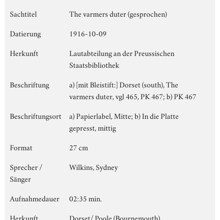
Sachtitel
The varmers duter (gesprochen)
Datierung
1916-10-09
Herkunft
Lautabteilung an der Preussischen
Staatsbibliothek
Beschriftung
a) [mit Bleistift:] Dorset (south), The
varmers duter, vgl 465, PK 467; b) PK 467
Beschriftungsort
a) Papierlabel, Mitte; b) In die Platte
gepresst, mittig
Format
27 cm
Sprecher /
Wilkins, Sydney
Sänger
Aufnahmedauer
02:35 min.
Herkunft
Dorset/ Poole (Bournemouth)