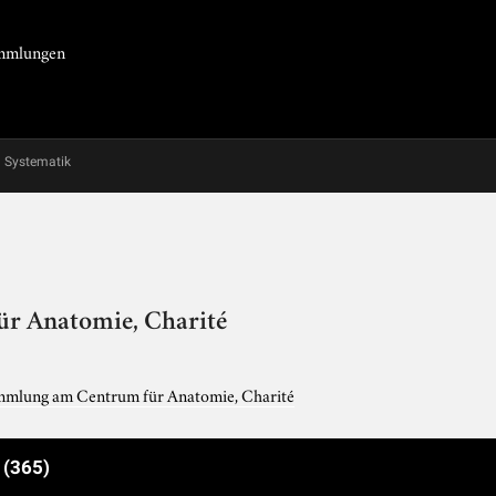
Sammlungen
Systematik
r Anatomie, Charité
mlung am Centrum für Anatomie, Charité
e
(365)