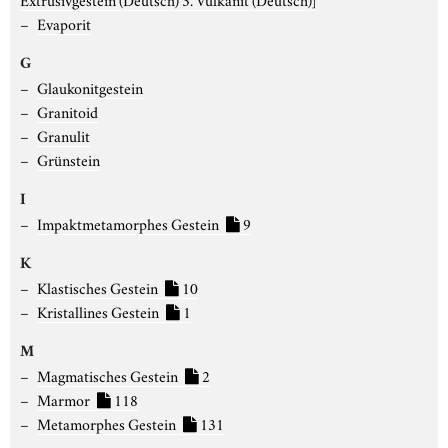
Evaporit
G
Glaukonitgestein
Granitoid
Granulit
Grünstein
I
Impaktmetamorphes Gestein
9
K
Klastisches Gestein
10
Kristallines Gestein
1
M
Magmatisches Gestein
2
Marmor
118
Metamorphes Gestein
131