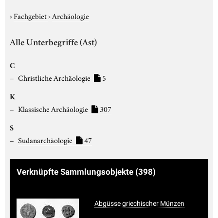
›
Fachgebiet
›
Archäologie
Alle Unterbegriffe (Ast)
C
Christliche Archäologie
5
K
Klassische Archäologie
307
S
Sudanarchäologie
47
Verknüpfte Sammlungsobjekte
(398)
Abgüsse griechischer Münzen