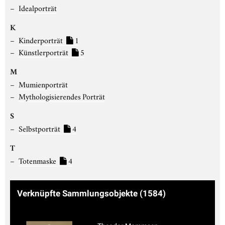
Idealporträt
K
Kinderporträt
1
Künstlerporträt
5
M
Mumienporträt
Mythologisierendes Porträt
S
Selbstporträt
4
T
Totenmaske
4
Verknüpfte Sammlungsobjekte
(1584)