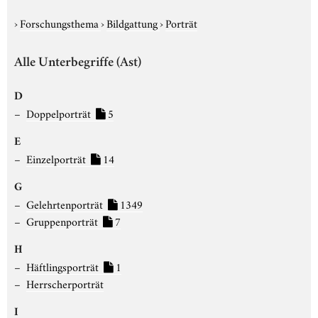
›
Forschungsthema
›
Bildgattung
›
Porträt
Alle Unterbegriffe (Ast)
D
Doppelporträt
5
E
Einzelporträt
14
G
Gelehrtenporträt
1349
Gruppenporträt
7
H
Häftlingsporträt
1
Herrscherporträt
I