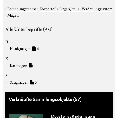
›
Forschungsthema
›
Körperteil
›
Organ(-teil)
›
Verdauungssystem
›
Magen
Alle Unterbegriffe (Ast)
H
Honigmagen
4
K
Kaumagen
4
S
Saugmagen
3
Verknüpfte Sammlungsobjekte
(57)
Modell eines Rindermagens