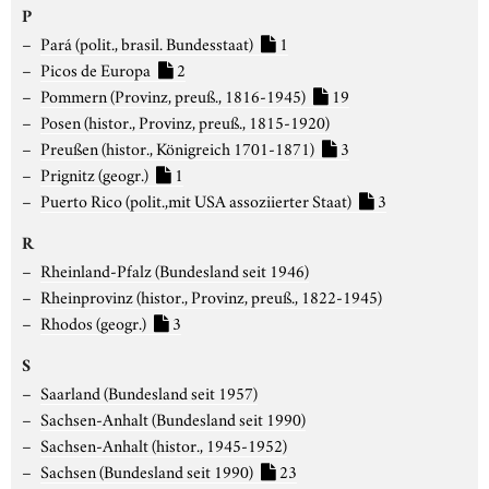
P
Pará (polit., brasil. Bundesstaat)
1
Picos de Europa
2
Pommern (Provinz, preuß., 1816-1945)
19
Posen (histor., Provinz, preuß., 1815-1920)
Preußen (histor., Königreich 1701-1871)
3
Prignitz (geogr.)
1
Puerto Rico (polit.,mit USA assoziierter Staat)
3
R
Rheinland-Pfalz (Bundesland seit 1946)
Rheinprovinz (histor., Provinz, preuß., 1822-1945)
Rhodos (geogr.)
3
S
Saarland (Bundesland seit 1957)
Sachsen-Anhalt (Bundesland seit 1990)
Sachsen-Anhalt (histor., 1945-1952)
Sachsen (Bundesland seit 1990)
23