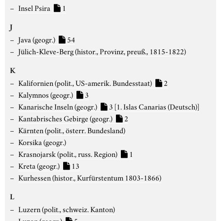
Insel Psira
1
J
Java (geogr.)
54
Jülich-Kleve-Berg (histor., Provinz, preuß., 1815-1822)
K
Kalifornien (polit., US-amerik. Bundesstaat)
2
Kalymnos (geogr.)
3
Kanarische Inseln (geogr.)
3
[1. Islas Canarias (Deutsch)]
Kantabrisches Gebirge (geogr.)
2
Kärnten (polit., österr. Bundesland)
Korsika (geogr.)
Krasnojarsk (polit., russ. Region)
1
Kreta (geogr.)
13
Kurhessen (histor., Kurfürstentum 1803-1866)
L
Luzern (polit., schweiz. Kanton)
Luzon (geogr.)
5