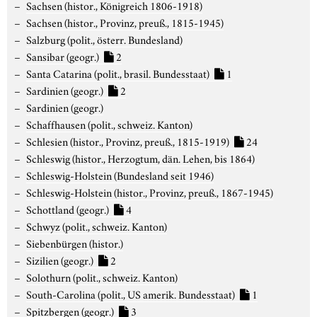
Sachsen (histor., Königreich 1806-1918)
Sachsen (histor., Provinz, preuß., 1815-1945)
Salzburg (polit., österr. Bundesland)
Sansibar (geogr.)
2
Santa Catarina (polit., brasil. Bundesstaat)
1
Sardinien (geogr.)
2
Sardinien (geogr.)
Schaffhausen (polit., schweiz. Kanton)
Schlesien (histor., Provinz, preuß., 1815-1919)
24
Schleswig (histor., Herzogtum, dän. Lehen, bis 1864)
Schleswig-Holstein (Bundesland seit 1946)
Schleswig-Holstein (histor., Provinz, preuß., 1867-1945)
Schottland (geogr.)
4
Schwyz (polit., schweiz. Kanton)
Siebenbürgen (histor.)
Sizilien (geogr.)
2
Solothurn (polit., schweiz. Kanton)
South-Carolina (polit., US amerik. Bundesstaat)
1
Spitzbergen (geogr.)
3