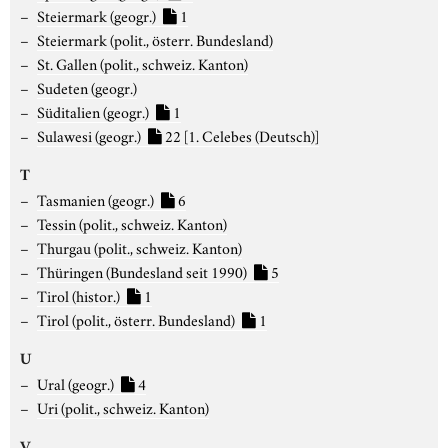
Steiermark (geogr.)
1
Steiermark (polit., österr. Bundesland)
St. Gallen (polit., schweiz. Kanton)
Sudeten (geogr.)
Süditalien (geogr.)
1
Sulawesi (geogr.)
22
[1. Celebes (Deutsch)]
T
Tasmanien (geogr.)
6
Tessin (polit., schweiz. Kanton)
Thurgau (polit., schweiz. Kanton)
Thüringen (Bundesland seit 1990)
5
Tirol (histor.)
1
Tirol (polit., österr. Bundesland)
1
U
Ural (geogr.)
4
Uri (polit., schweiz. Kanton)
V