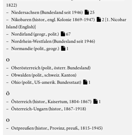
1822)
Niedersachsen (Bundesland seit 1946)
25
Nikobaren (histor., engl. Kolonie 1869-1947)
2
[1. Nicobar
Island (English)]
Nordirland (geogr., polit.)
67
Nordrhein-Westfalen (Bundesland seit 1946)
Normandie (polit., geogr.)
1
O
Oberösterreich (polit., österr. Bundesland)
Obwalden (polit., schweiz. Kanton)
Ohio (polit., US-amerik. Bundesstaat)
1
Ö
Österreich (histor., Kaisertum, 1804-1867)
1
Österreich-Ungarn (histor., 1867-1918)
O
Ostpreußen (histor., Provinz, preuß., 1815-1945)