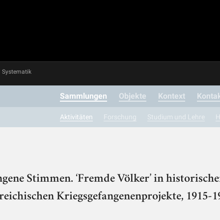
Systematik
Sammlungen
Objekte
Kontext
Konta
Aktivitäten
Forschung
Studium und Lehre
H
ngene Stimmen. ‘Fremde Völker’ in historis
rreichischen Kriegsgefangenenprojekte, 1915-1