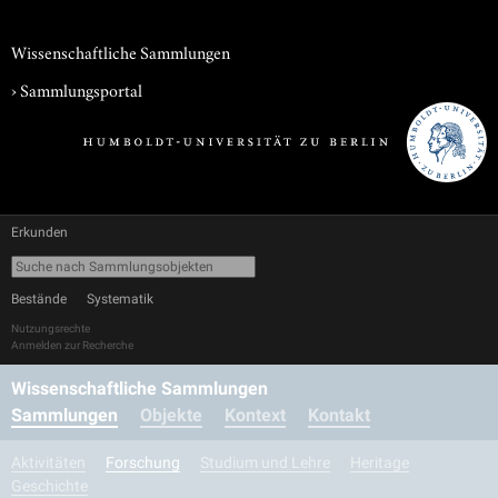
Wissenschaftliche Sammlungen
›
Sammlungsportal
Erkunden
Bestände
Systematik
Nutzungsrechte
Anmelden zur Recherche
Wissenschaftliche Sammlungen
Sammlungen
Objekte
Kontext
Kontakt
Aktivitäten
Forschung
Studium und Lehre
Heritage
Geschichte