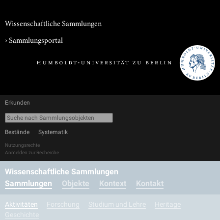
Wissenschaftliche Sammlungen
›
Sammlungsportal
Erkunden
Bestände
Systematik
Nutzungsrechte
Anmelden zur Recherche
Wissenschaftliche Sammlungen
Sammlungen
Objekte
Kontext
Kontakt
Aktivitäten
Forschung
Studium und Lehre
Heritage
Geschichte