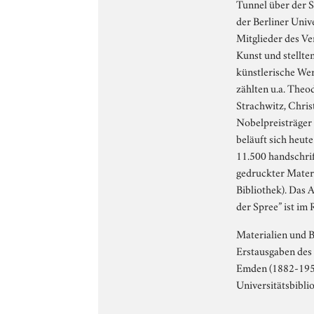
Tunnel über der 
der Berliner Univ
Mitglieder des Ve
Kunst und stellt
künstlerische Wer
zählten u.a. Theo
Strachwitz, Chris
Nobelpreisträger
beläuft sich heut
11.500 handschrif
gedruckter Materi
Bibliothek). Das 
der Spree” ist im 
Materialien und 
Erstausgaben des 
Emden (1882-1953
Universitätsbiblio