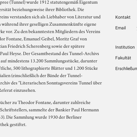
Spree (Tunnel) wurde 1912 statutengemäß Eigentum
ersität beziehungsweise ihrer Bibliothek. Die
reins verstanden sich als Liebhaber von Literatur und
Kontakt
en während ihrer geselligen Zusammenkünfte eigene
Email
ke vor. Zu den bekanntesten Mitgliedern des Vereins
dor Fontane, Emanuel Geibel, Moritz Graf von
tian Friedrich Scherenberg sowie der spätere
Institution
 Paul Heyse. Der Gesamtbestand des Tunnel-Archivs
Fakultät
e auf mindestens 13.200 Sammlungsstücke, darunter
tliche, 500 lithographierte Blätter und 1.200 Stücke
Erschließu
alien (einschließlich der Bände der Tunnel-
Archiv des “Literarischen Sonntagsvereins Tunnel über
Referat einzusehen.
Bücher zu Theodor Fontane, darunter zahlreiche
Schriftstellers, sammelte der Bankier Paul Hermann
). Die Sammlung wurde 1930 der Berliner
thek gestiftet.