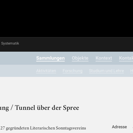
Systematik
Sammlungen
Objekte
Kontext
Konta
Aktivitäten
Forschung
Studium und Lehre
H
g / Tunnel über der Spree
827 gegründeten Literarischen Sonntagsvereins
Adresse