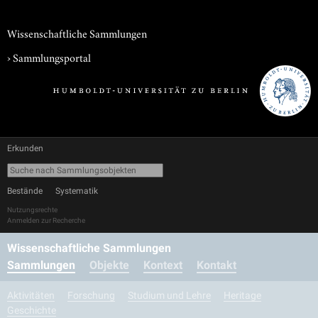
Wissenschaftliche Sammlungen
›
Sammlungsportal
Erkunden
Bestände
Systematik
Nutzungsrechte
Anmelden zur Recherche
Wissenschaftliche Sammlungen
Sammlungen
Objekte
Kontext
Kontakt
Aktivitäten
Forschung
Studium und Lehre
Heritage
Geschichte