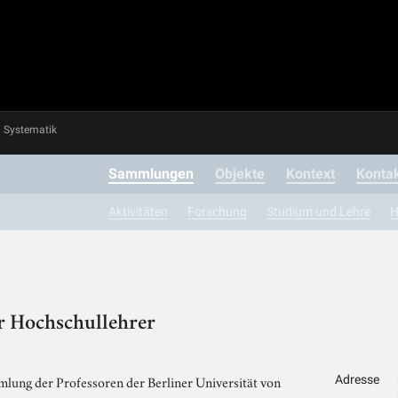
Systematik
Sammlungen
Objekte
Kontext
Konta
Aktivitäten
Forschung
Studium und Lehre
H
r Hochschullehrer
lung der Professoren der Berliner Universität von
Adresse