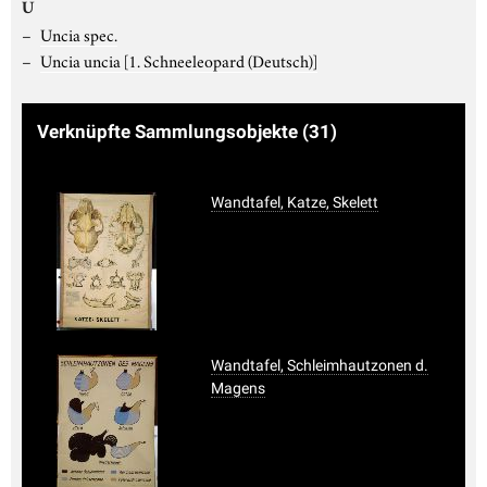
U
Uncia spec.
Uncia uncia
[1. Schneeleopard (Deutsch)]
Verknüpfte Sammlungsobjekte
(31)
Wandtafel, Katze, Skelett
Wandtafel, Schleimhautzonen d.
Magens