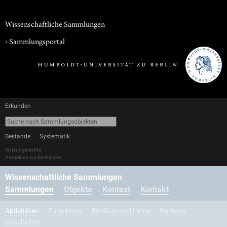
Wissenschaftliche Sammlungen
›
Sammlungsportal
Erkunden
Bestände
Systematik
Nutzungsrechte
Anmelden zur Recherche
Wissenschaftliche Sammlungen
Sammlungen
Objekte
Kontext
Kontakt
Aktivitäten
Forschung
Studium und Lehre
Heritage
Geschichte