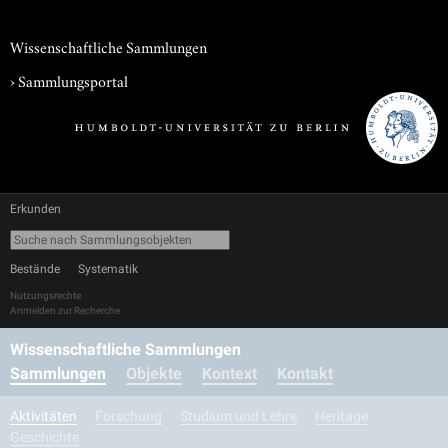
Wissenschaftliche Sammlungen
›
Sammlungsportal
Erkunden
Bestände
Systematik
Nutzungsrechte
Anmelden zur Recherche
Wissenschaftliche Sammlungen
Sammlungen
Objekte
Kontext
Kontakt
Aktivitäten
Forschung
Studium und Lehre
Heritage
Geschichte