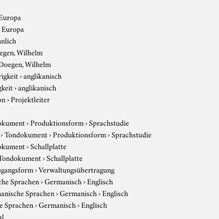
Europa
›
Europa
nlich
egen, Wilhelm
Doegen, Wilhelm
igkeit
›
anglikanisch
gkeit
›
anglikanisch
on
›
Projektleiter
okument
›
Produktionsform
›
Sprachstudie
›
Tondokument
›
Produktionsform
›
Sprachstudie
okument
›
Schallplatte
Tondokument
›
Schallplatte
gangsform
›
Verwaltungsübertragung
che Sprachen
›
Germanisch
›
Englisch
anische Sprachen
›
Germanisch
›
Englisch
e Sprachen
›
Germanisch
›
Englisch
al