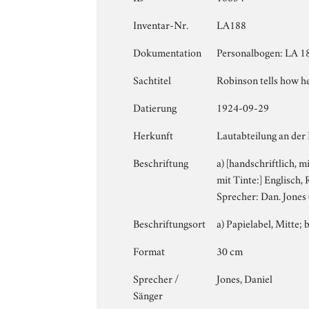
Inventar-Nr.
LA188
Dokumentation
Personalbogen: LA 18
Sachtitel
Robinson tells how h
Datierung
1924-09-29
Herkunft
Lautabteilung an der
Beschriftung
a) [handschriftlich, m
mit Tinte:] Englisch,
Sprecher: Dan. Jones 
Beschriftungsort
a) Papielabel, Mitte; b
Format
30 cm
Sprecher /
Jones, Daniel
Sänger