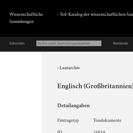
Wissenschaftliche
› Teil-Katalog der wissenschaftlichen 
Sammlungen
Erkunden
Bestände
›
Lautarchiv
Englisch (Großbritannien)
Detailangaben
Eintragstyp
Tondokumente
ID
16834