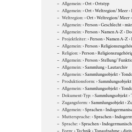
Allgemein:
›
Ort
›
Ortstyp
Allgemein:
›
Ort
›
Weltregion/ Meer
›
Weltregion:
›
Ort
›
Weltregion/ Meer
Allgemein:
›
Person
›
Geschlecht
›
män
Allgemein:
›
Person
›
Namen A-Z
›
Do
Projektleiter:
›
Person
›
Namen A-Z
›
Allgemein:
›
Person
›
Religionszugehör
Religion:
›
Person
›
Religionszugehöri
Allgemein:
›
Person
›
Stellung/ Funkti
Allgemein:
›
Sammlung
›
Lautarchiv
Allgemein:
›
Sammlungsobjekt
›
Tond
Produktionsform:
›
Sammlungsobjekt
Allgemein:
›
Sammlungsobjekt
›
Tond
Dokument-Typ:
›
Sammlungsobjekt
›
Zugangsform:
›
Sammlungsobjekt
›
Zu
Allgemein:
›
Sprachen
›
Indogermanis
Muttersprache:
›
Sprachen
›
Indogerm
Sprache:
›
Sprachen
›
Indogermanisch
Form:
›
Technik
›
Tonaufnahme
›
digit