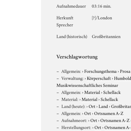
Aufnahmedauer
03:16 min.
Herkunft
[?]/London
Sprecher
Land (historisch)
Großbritannien
Verschlagwortung
Allgemein:
›
Forschungsthema
›
Prosa
Verwaltung:
›
Körperschaft
›
Humboldt
Musikwissenschaftliches Seminar
Allgemein:
›
Material
›
Schellack
Material:
›
Material
›
Schellack
Land (heute):
›
Ort
›
Land
›
Großbrita
Allgemein:
›
Ort
›
Ortsnamen A-Z
Aufnahmeort:
›
Ort
›
Ortsnamen A-Z
Herstellungsort:
›
Ort
›
Ortsnamen A