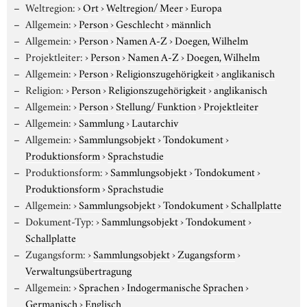
Weltregion:
›
Ort
›
Weltregion/ Meer
›
Europa
Allgemein:
›
Person
›
Geschlecht
›
männlich
Allgemein:
›
Person
›
Namen A-Z
›
Doegen, Wilhelm
Projektleiter:
›
Person
›
Namen A-Z
›
Doegen, Wilhelm
Allgemein:
›
Person
›
Religionszugehörigkeit
›
anglikanisch
Religion:
›
Person
›
Religionszugehörigkeit
›
anglikanisch
Allgemein:
›
Person
›
Stellung/ Funktion
›
Projektleiter
Allgemein:
›
Sammlung
›
Lautarchiv
Allgemein:
›
Sammlungsobjekt
›
Tondokument
›
Produktionsform
›
Sprachstudie
Produktionsform:
›
Sammlungsobjekt
›
Tondokument
›
Produktionsform
›
Sprachstudie
Allgemein:
›
Sammlungsobjekt
›
Tondokument
›
Schallplatte
Dokument-Typ:
›
Sammlungsobjekt
›
Tondokument
›
Schallplatte
Zugangsform:
›
Sammlungsobjekt
›
Zugangsform
›
Verwaltungsübertragung
Allgemein:
›
Sprachen
›
Indogermanische Sprachen
›
Germanisch
›
Englisch