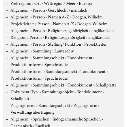
Weltregion:
›
Ort
›
Weltregion/ Meer
›
Europa
Allgemein:
›
Person
›
Geschlecht
›
männlich
Allgemein:
›
Person
›
Namen A-Z
›
Doegen, Wilhelm
Projektleiter:
›
Person
›
Namen A-Z
›
Doegen, Wilhelm
Allgemein:
›
Person
›
Religionszugehörigkeit
›
anglikanisch
Religion:
›
Person
›
Religionszugehörigkeit
›
anglikanisch
Allgemein:
›
Person
›
Stellung/ Funktion
›
Projektleiter
Allgemein:
›
Sammlung
›
Lautarchiv
Allgemein:
›
Sammlungsobjekt
›
Tondokument
›
Produktionsform
›
Sprachstudie
Produktionsform:
›
Sammlungsobjekt
›
Tondokument
›
Produktionsform
›
Sprachstudie
Allgemein:
›
Sammlungsobjekt
›
Tondokument
›
Schallplatte
Dokument-Typ:
›
Sammlungsobjekt
›
Tondokument
›
Schallplatte
Zugangsform:
›
Sammlungsobjekt
›
Zugangsform
›
Verwaltungsübertragung
Allgemein:
›
Sprachen
›
Indogermanische Sprachen
›
Germanisch
›
Englisch