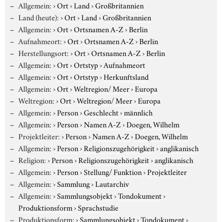
Allgemein:
›
Ort
›
Land
›
Großbritannien
Land (heute):
›
Ort
›
Land
›
Großbritannien
Allgemein:
›
Ort
›
Ortsnamen A-Z
›
Berlin
Aufnahmeort:
›
Ort
›
Ortsnamen A-Z
›
Berlin
Herstellungsort:
›
Ort
›
Ortsnamen A-Z
›
Berlin
Allgemein:
›
Ort
›
Ortstyp
›
Aufnahmeort
Allgemein:
›
Ort
›
Ortstyp
›
Herkunftsland
Allgemein:
›
Ort
›
Weltregion/ Meer
›
Europa
Weltregion:
›
Ort
›
Weltregion/ Meer
›
Europa
Allgemein:
›
Person
›
Geschlecht
›
männlich
Allgemein:
›
Person
›
Namen A-Z
›
Doegen, Wilhelm
Projektleiter:
›
Person
›
Namen A-Z
›
Doegen, Wilhelm
Allgemein:
›
Person
›
Religionszugehörigkeit
›
anglikanisch
Religion:
›
Person
›
Religionszugehörigkeit
›
anglikanisch
Allgemein:
›
Person
›
Stellung/ Funktion
›
Projektleiter
Allgemein:
›
Sammlung
›
Lautarchiv
Allgemein:
›
Sammlungsobjekt
›
Tondokument
›
Produktionsform
›
Sprachstudie
Produktionsform:
›
Sammlungsobjekt
›
Tondokument
›