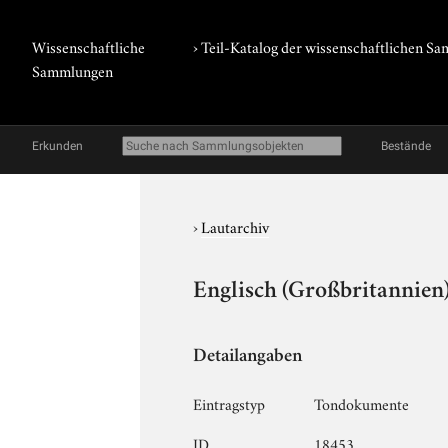
Wissenschaftliche
› Teil-Katalog der wissenschaftlichen 
Sammlungen
Erkunden
Bestände
›
Lautarchiv
Englisch (Großbritannien
Detailangaben
Eintragstyp
Tondokumente
ID
18453