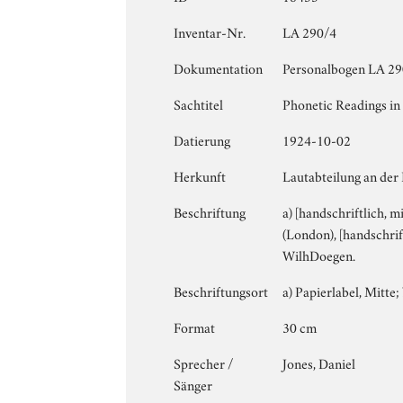
Inventar-Nr.
LA 290/4
Dokumentation
Personalbogen LA 290
Sachtitel
Phonetic Readings in 
Datierung
1924-10-02
Herkunft
Lautabteilung an der
Beschriftung
a) [handschriftlich, m
(London), [handschrift
WilhDoegen.
Beschriftungsort
a) Papierlabel, Mitte; 
Format
30 cm
Sprecher /
Jones, Daniel
Sänger