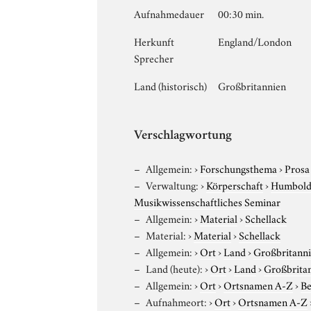
Aufnahmedauer
00:30 min.
Herkunft
England/London
Sprecher
Land (historisch)
Großbritannien
Verschlagwortung
Allgemein:
›
Forschungsthema
›
Prosa
Verwaltung:
›
Körperschaft
›
Humboldt
Musikwissenschaftliches Seminar
Allgemein:
›
Material
›
Schellack
Material:
›
Material
›
Schellack
Allgemein:
›
Ort
›
Land
›
Großbritann
Land (heute):
›
Ort
›
Land
›
Großbrita
Allgemein:
›
Ort
›
Ortsnamen A-Z
›
Be
Aufnahmeort:
›
Ort
›
Ortsnamen A-Z