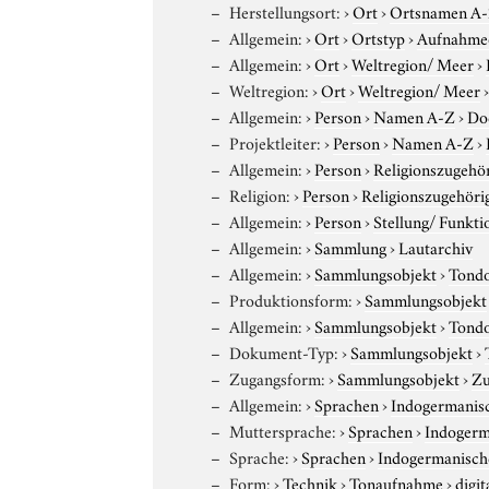
Herstellungsort:
›
Ort
›
Ortsnamen A
Allgemein:
›
Ort
›
Ortstyp
›
Aufnahme
Allgemein:
›
Ort
›
Weltregion/ Meer
›
Weltregion:
›
Ort
›
Weltregion/ Meer
Allgemein:
›
Person
›
Namen A-Z
›
Do
Projektleiter:
›
Person
›
Namen A-Z
›
Allgemein:
›
Person
›
Religionszugehör
Religion:
›
Person
›
Religionszugehöri
Allgemein:
›
Person
›
Stellung/ Funkti
Allgemein:
›
Sammlung
›
Lautarchiv
Allgemein:
›
Sammlungsobjekt
›
Tond
Produktionsform:
›
Sammlungsobjekt
Allgemein:
›
Sammlungsobjekt
›
Tond
Dokument-Typ:
›
Sammlungsobjekt
›
Zugangsform:
›
Sammlungsobjekt
›
Zu
Allgemein:
›
Sprachen
›
Indogermanis
Muttersprache:
›
Sprachen
›
Indogerm
Sprache:
›
Sprachen
›
Indogermanisch
Form:
›
Technik
›
Tonaufnahme
›
digit