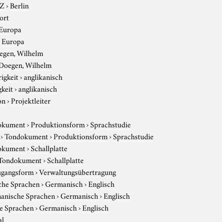
-Z
›
Berlin
ort
Europa
›
Europa
egen, Wilhelm
Doegen, Wilhelm
igkeit
›
anglikanisch
gkeit
›
anglikanisch
on
›
Projektleiter
okument
›
Produktionsform
›
Sprachstudie
›
Tondokument
›
Produktionsform
›
Sprachstudie
okument
›
Schallplatte
Tondokument
›
Schallplatte
gangsform
›
Verwaltungsübertragung
che Sprachen
›
Germanisch
›
Englisch
anische Sprachen
›
Germanisch
›
Englisch
e Sprachen
›
Germanisch
›
Englisch
al