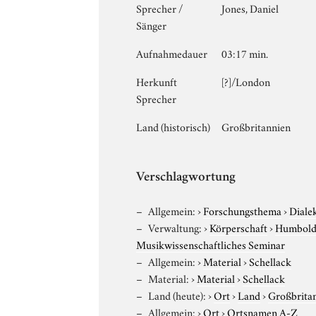
Sprecher /
Jones, Daniel
Sänger
Aufnahmedauer
03:17 min.
Herkunft
[?]/London
Sprecher
Land (historisch)
Großbritannien
Verschlagwortung
Allgemein:
›
Forschungsthema
›
Diale
Verwaltung:
›
Körperschaft
›
Humboldt
Musikwissenschaftliches Seminar
Allgemein:
›
Material
›
Schellack
Material:
›
Material
›
Schellack
Land (heute):
›
Ort
›
Land
›
Großbrita
Allgemein:
›
Ort
›
Ortsnamen A-Z