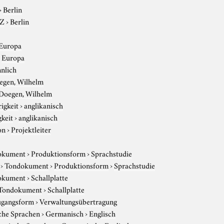
›
Berlin
-Z
›
Berlin
Europa
›
Europa
nlich
egen, Wilhelm
Doegen, Wilhelm
igkeit
›
anglikanisch
gkeit
›
anglikanisch
on
›
Projektleiter
okument
›
Produktionsform
›
Sprachstudie
›
Tondokument
›
Produktionsform
›
Sprachstudie
okument
›
Schallplatte
Tondokument
›
Schallplatte
gangsform
›
Verwaltungsübertragung
che Sprachen
›
Germanisch
›
Englisch