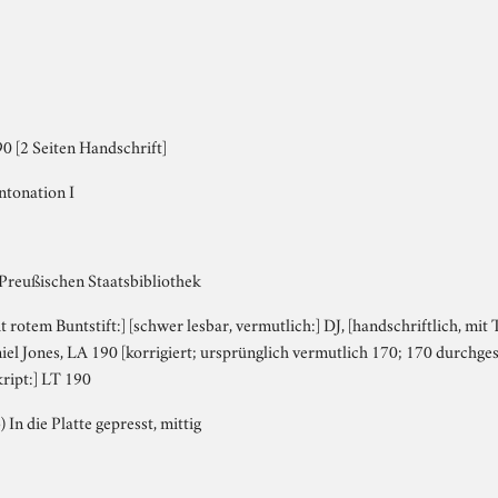
0 [2 Seiten Handschrift]
ntonation I
 Preußischen Staatsbibliothek
it rotem Buntstift:] [schwer lesbar, vermutlich:] DJ, [handschriftlich, mit 
niel Jones, LA 190 [korrigiert; ursprünglich vermutlich 170; 170 durchges
ript:] LT 190
) In die Platte gepresst, mittig