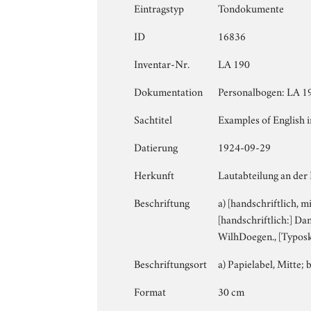
Eintragstyp
Tondokumente
ID
16836
Inventar-Nr.
LA 190
Dokumentation
Personalbogen: LA 19
Sachtitel
Examples of English i
Datierung
1924-09-29
Herkunft
Lautabteilung an der
Beschriftung
a) [handschriftlich, m
[handschriftlich:] Da
WilhDoegen., [Typosk
Beschriftungsort
a) Papielabel, Mitte; b
Format
30 cm