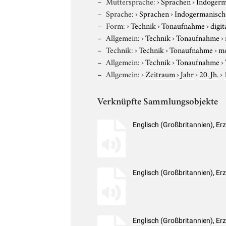
Muttersprache:
›
Sprachen
›
Indogerm
Sprache:
›
Sprachen
›
Indogermanisch
Form:
›
Technik
›
Tonaufnahme
›
digit
Allgemein:
›
Technik
›
Tonaufnahme
›
Technik:
›
Technik
›
Tonaufnahme
›
m
Allgemein:
›
Technik
›
Tonaufnahme
›
Allgemein:
›
Zeitraum
›
Jahr
›
20. Jh.
›
Verknüpfte Sammlungsobjekte
Englisch (Großbritannien), E
Englisch (Großbritannien), E
Englisch (Großbritannien), E