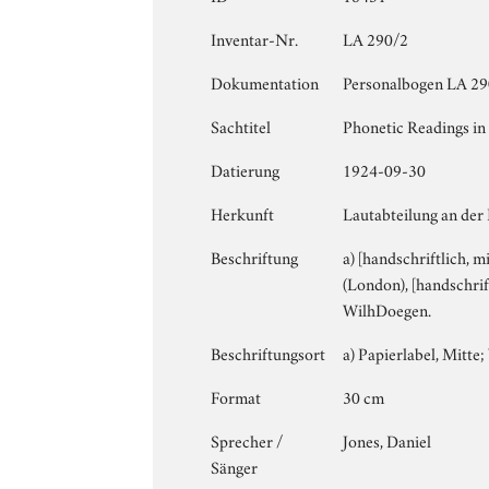
Inventar-Nr.
LA 290/2
Dokumentation
Personalbogen LA 290
Sachtitel
Phonetic Readings in 
Datierung
1924-09-30
Herkunft
Lautabteilung an der
Beschriftung
a) [handschriftlich, m
(London), [handschrift
WilhDoegen.
Beschriftungsort
a) Papierlabel, Mitte; 
Format
30 cm
Sprecher /
Jones, Daniel
Sänger