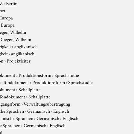
-Z
›
Berlin
ort
Europa
›
Europa
egen, Wilhelm
Doegen, Wilhelm
igkeit
›
anglikanisch
gkeit
›
anglikanisch
on
›
Projektleiter
okument
›
Produktionsform
›
Sprachstudie
›
Tondokument
›
Produktionsform
›
Sprachstudie
okument
›
Schallplatte
Tondokument
›
Schallplatte
gangsform
›
Verwaltungsübertragung
che Sprachen
›
Germanisch
›
Englisch
anische Sprachen
›
Germanisch
›
Englisch
e Sprachen
›
Germanisch
›
Englisch
al