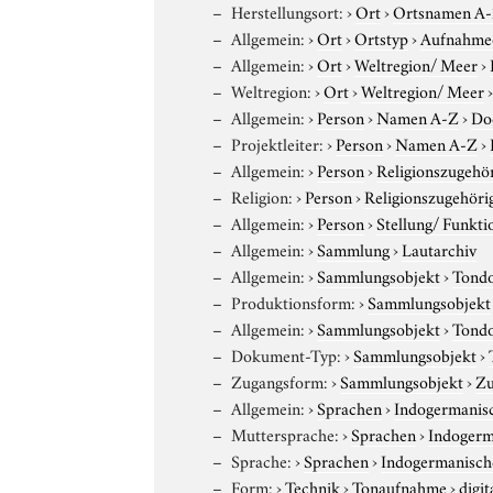
Herstellungsort:
›
Ort
›
Ortsnamen A
Allgemein:
›
Ort
›
Ortstyp
›
Aufnahme
Allgemein:
›
Ort
›
Weltregion/ Meer
›
Weltregion:
›
Ort
›
Weltregion/ Meer
Allgemein:
›
Person
›
Namen A-Z
›
Do
Projektleiter:
›
Person
›
Namen A-Z
›
Allgemein:
›
Person
›
Religionszugehör
Religion:
›
Person
›
Religionszugehöri
Allgemein:
›
Person
›
Stellung/ Funkti
Allgemein:
›
Sammlung
›
Lautarchiv
Allgemein:
›
Sammlungsobjekt
›
Tond
Produktionsform:
›
Sammlungsobjekt
Allgemein:
›
Sammlungsobjekt
›
Tond
Dokument-Typ:
›
Sammlungsobjekt
›
Zugangsform:
›
Sammlungsobjekt
›
Zu
Allgemein:
›
Sprachen
›
Indogermanis
Muttersprache:
›
Sprachen
›
Indogerm
Sprache:
›
Sprachen
›
Indogermanisch
Form:
›
Technik
›
Tonaufnahme
›
digit