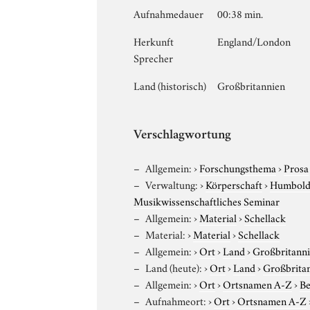
Aufnahmedauer
00:38 min.
Herkunft
England/London
Sprecher
Land (historisch)
Großbritannien
Verschlagwortung
Allgemein:
›
Forschungsthema
›
Prosa
Verwaltung:
›
Körperschaft
›
Humboldt
Musikwissenschaftliches Seminar
Allgemein:
›
Material
›
Schellack
Material:
›
Material
›
Schellack
Allgemein:
›
Ort
›
Land
›
Großbritann
Land (heute):
›
Ort
›
Land
›
Großbrita
Allgemein:
›
Ort
›
Ortsnamen A-Z
›
Be
Aufnahmeort:
›
Ort
›
Ortsnamen A-Z