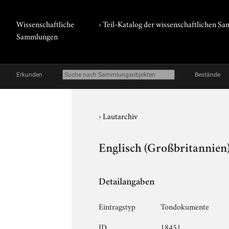
Wissenschaftliche
› Teil-Katalog der wissenschaftlichen 
Sammlungen
Erkunden
Bestände
›
Lautarchiv
Englisch (Großbritannien
Detailangaben
Eintragstyp
Tondokumente
ID
18451