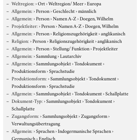
Weltregion:
›
Ort
›
Weltregion/ Meer
›
Europa
Allgemein:
›
Person
›
Geschlecht
›
männlich
Allgemein:
›
Person
›
Namen A-Z
›
Doegen, Wilhelm
Projektleiter:
›
Person
›
Namen A-Z
›
Doegen, Wilhelm
Allgemein:
›
Person
›
Religionszugehörigkeit
›
anglikanisch
Religion:
›
Person
›
Religionszugehörigkeit
›
anglikanisch
Allgemein:
›
Person
›
Stellung/ Funktion
›
Projektleiter
Allgemein:
›
Sammlung
›
Lautarchiv
Allgemein:
›
Sammlungsobjekt
›
Tondokument
›
Produktionsform
›
Sprachstudie
Produktionsform:
›
Sammlungsobjekt
›
Tondokument
›
Produktionsform
›
Sprachstudie
Allgemein:
›
Sammlungsobjekt
›
Tondokument
›
Schallplatte
Dokument-Typ:
›
Sammlungsobjekt
›
Tondokument
›
Schallplatte
Zugangsform:
›
Sammlungsobjekt
›
Zugangsform
›
Verwaltungsübertragung
Allgemein:
›
Sprachen
›
Indogermanische Sprachen
›
Germanisch
›
Englisch