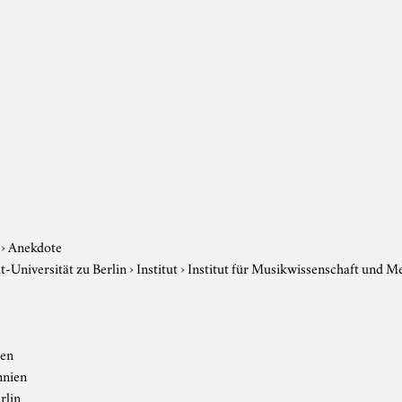
›
Anekdote
-Universität zu Berlin
›
Institut
›
Institut für Musikwissenschaft und M
ien
nnien
rlin