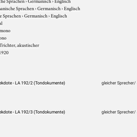
che Sprachen
›
Germanisch
›
Englisch
anische Sprachen
›
Germanisch
›
Englisch
e Sprachen
›
Germanisch
›
Englisch
al
mono
ono
Trichter, akustischer
1920
nekdote - LA 192/2 (Tondokumente)
gleicher Sprecher/
nekdote - LA 192/3 (Tondokumente)
gleicher Sprecher/