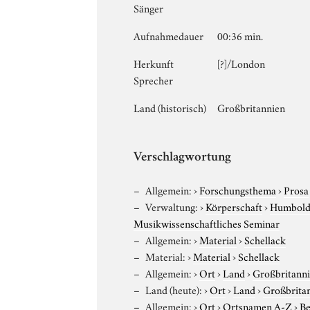
Sänger
Aufnahmedauer
00:36 min.
Herkunft
[?]/London
Sprecher
Land (historisch)
Großbritannien
Verschlagwortung
Allgemein:
›
Forschungsthema
›
Prosa
Verwaltung:
›
Körperschaft
›
Humboldt
Musikwissenschaftliches Seminar
Allgemein:
›
Material
›
Schellack
Material:
›
Material
›
Schellack
Allgemein:
›
Ort
›
Land
›
Großbritann
Land (heute):
›
Ort
›
Land
›
Großbrita
Allgemein:
›
Ort
›
Ortsnamen A-Z
›
Be