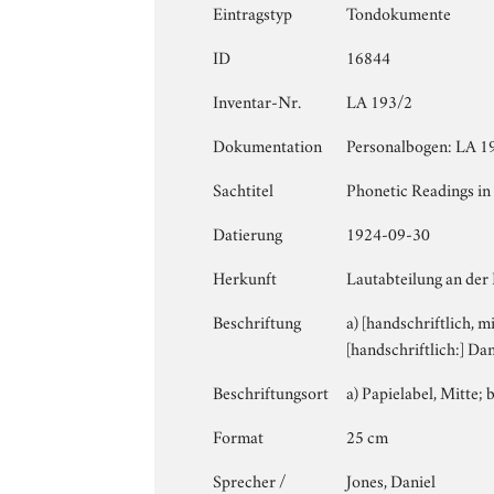
Eintragstyp
Tondokumente
ID
16844
Inventar-Nr.
LA 193/2
Dokumentation
Personalbogen: LA 19
Sachtitel
Phonetic Readings in 
Datierung
1924-09-30
Herkunft
Lautabteilung an der
Beschriftung
a) [handschriftlich, m
[handschriftlich:] Da
Beschriftungsort
a) Papielabel, Mitte; b
Format
25 cm
Sprecher /
Jones, Daniel