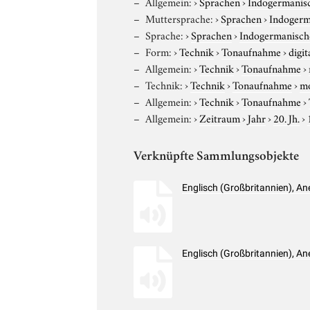
Allgemein:
›
Sprachen
›
Indogermanis
Muttersprache:
›
Sprachen
›
Indogerm
Sprache:
›
Sprachen
›
Indogermanisch
Form:
›
Technik
›
Tonaufnahme
›
digit
Allgemein:
›
Technik
›
Tonaufnahme
›
Technik:
›
Technik
›
Tonaufnahme
›
m
Allgemein:
›
Technik
›
Tonaufnahme
›
Allgemein:
›
Zeitraum
›
Jahr
›
20. Jh.
›
Verknüpfte Sammlungsobjekte
Englisch (Großbritannien), A
Englisch (Großbritannien), A