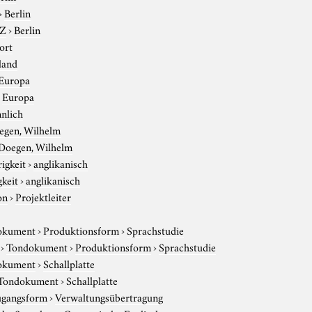
›
Berlin
-Z
›
Berlin
ort
land
Europa
›
Europa
nlich
egen, Wilhelm
Doegen, Wilhelm
igkeit
›
anglikanisch
gkeit
›
anglikanisch
on
›
Projektleiter
okument
›
Produktionsform
›
Sprachstudie
›
Tondokument
›
Produktionsform
›
Sprachstudie
okument
›
Schallplatte
Tondokument
›
Schallplatte
gangsform
›
Verwaltungsübertragung