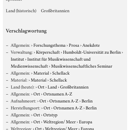
Land (historisch)
Großbritannien
Verschlagwortung
Allgemein:
›
Forschungsthema
›
Prosa
›
Anekdote
Verwaltung:
›
Körperschaft
›
Humboldt-Universität zu Berlin
›
Institut
›
Institut für Musikwissenschaft und
Medienwissenschaft
›
Musikwissenschaftliches Seminar
Allgemein:
›
Material
›
Schellack
Material:
›
Material
›
Schellack
Land (heute):
›
Ort
›
Land
›
Großbritannien
Allgemein:
›
Ort
›
Ortsnamen A-Z
Aufnahmeort:
›
Ort
›
Ortsnamen A-Z
›
Berlin
Herstellungsort:
›
Ort
›
Ortsnamen A-Z
›
Berlin
Allgemein:
›
Ort
›
Ortstyp
Allgemein:
›
Ort
›
Weltregion/ Meer
›
Europa
Weltregion:
›
Ort
›
Weltregion/ Meer
›
Europa