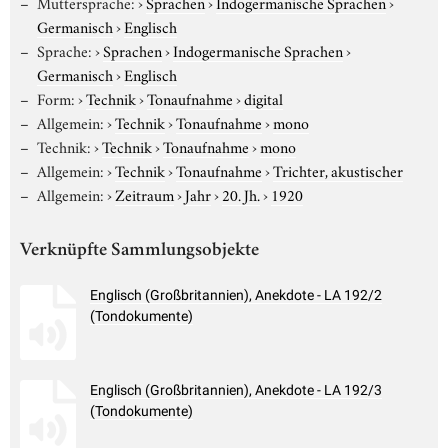
Muttersprache:
›
Sprachen
›
Indogermanische Sprachen
›
Germanisch
›
Englisch
Sprache:
›
Sprachen
›
Indogermanische Sprachen
›
Germanisch
›
Englisch
Form:
›
Technik
›
Tonaufnahme
›
digital
Allgemein:
›
Technik
›
Tonaufnahme
›
mono
Technik:
›
Technik
›
Tonaufnahme
›
mono
Allgemein:
›
Technik
›
Tonaufnahme
›
Trichter, akustischer
Allgemein:
›
Zeitraum
›
Jahr
›
20. Jh.
›
1920
Verknüpfte Sammlungsobjekte
Englisch (Großbritannien), Anekdote - LA 192/2
(Tondokumente)
Englisch (Großbritannien), Anekdote - LA 192/3
(Tondokumente)