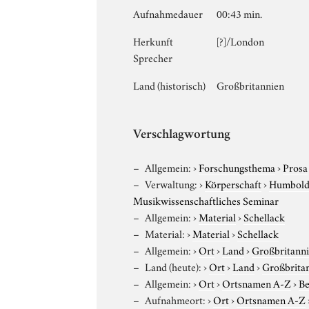
Aufnahmedauer
00:43 min.
Herkunft
[?]/London
Sprecher
Land (historisch)
Großbritannien
Verschlagwortung
Allgemein:
›
Forschungsthema
›
Prosa
Verwaltung:
›
Körperschaft
›
Humboldt
Musikwissenschaftliches Seminar
Allgemein:
›
Material
›
Schellack
Material:
›
Material
›
Schellack
Allgemein:
›
Ort
›
Land
›
Großbritann
Land (heute):
›
Ort
›
Land
›
Großbrita
Allgemein:
›
Ort
›
Ortsnamen A-Z
›
Be
Aufnahmeort:
›
Ort
›
Ortsnamen A-Z