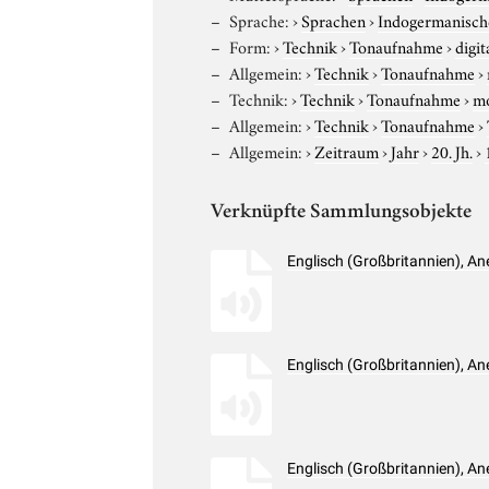
Sprache:
›
Sprachen
›
Indogermanisch
Form:
›
Technik
›
Tonaufnahme
›
digit
Allgemein:
›
Technik
›
Tonaufnahme
›
Technik:
›
Technik
›
Tonaufnahme
›
m
Allgemein:
›
Technik
›
Tonaufnahme
›
Allgemein:
›
Zeitraum
›
Jahr
›
20. Jh.
›
Verknüpfte Sammlungsobjekte
Englisch (Großbritannien), A
Englisch (Großbritannien), A
Englisch (Großbritannien), A