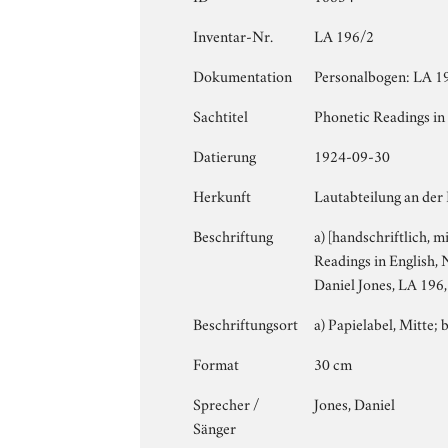
Inventar-Nr.
LA 196/2
Dokumentation
Personalbogen: LA 19
Sachtitel
Phonetic Readings in 
Datierung
1924-09-30
Herkunft
Lautabteilung an der
Beschriftung
a) [handschriftlich, m
Readings in English, N
Daniel Jones, LA 196,
Beschriftungsort
a) Papielabel, Mitte; b
Format
30 cm
Sprecher /
Jones, Daniel
Sänger