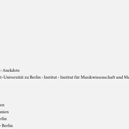
›
Anekdote
-Universität zu Berlin
›
Institut
›
Institut für Musikwissenschaft und M
ien
nnien
rlin
›
Berlin