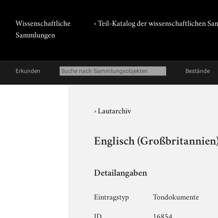
Wissenschaftliche
› Teil-Katalog der wissenschaftlichen 
Sammlungen
Erkunden
Bestände
›
Lautarchiv
Englisch (Großbritannien)
Detailangaben
Eintragstyp
Tondokumente
ID
16854