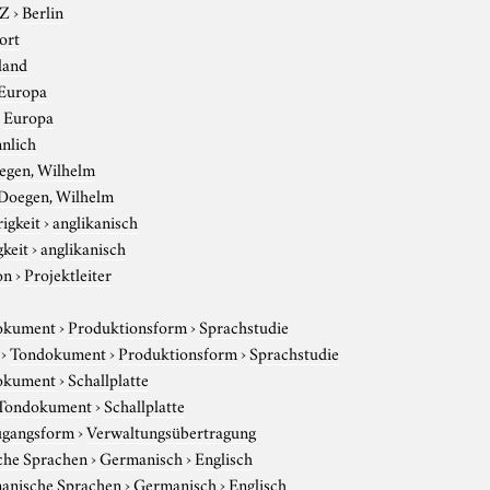
-Z
›
Berlin
ort
land
Europa
›
Europa
nlich
egen, Wilhelm
Doegen, Wilhelm
igkeit
›
anglikanisch
gkeit
›
anglikanisch
on
›
Projektleiter
okument
›
Produktionsform
›
Sprachstudie
›
Tondokument
›
Produktionsform
›
Sprachstudie
okument
›
Schallplatte
Tondokument
›
Schallplatte
gangsform
›
Verwaltungsübertragung
che Sprachen
›
Germanisch
›
Englisch
anische Sprachen
›
Germanisch
›
Englisch