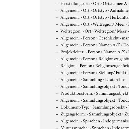
Herstellungsort:
›
Ort
›
Ortsnamen A
Allgemein:
›
Ort
›
Ortstyp
›
Aufnahme
Allgemein:
›
Ort
›
Ortstyp
›
Herkunfts
Allgemein:
›
Ort
›
Weltregion/ Meer
›
Weltregion:
›
Ort
›
Weltregion/ Meer
Allgemein:
›
Person
›
Geschlecht
›
män
Allgemein:
›
Person
›
Namen A-Z
›
Do
Projektleiter:
›
Person
›
Namen A-Z
›
Allgemein:
›
Person
›
Religionszugehör
Religion:
›
Person
›
Religionszugehöri
Allgemein:
›
Person
›
Stellung/ Funkti
Allgemein:
›
Sammlung
›
Lautarchiv
Allgemein:
›
Sammlungsobjekt
›
Tond
Produktionsform:
›
Sammlungsobjekt
Allgemein:
›
Sammlungsobjekt
›
Tond
Dokument-Typ:
›
Sammlungsobjekt
›
Zugangsform:
›
Sammlungsobjekt
›
Zu
Allgemein:
›
Sprachen
›
Indogermanis
Muttersprache:
›
Sprachen
›
Indogerm