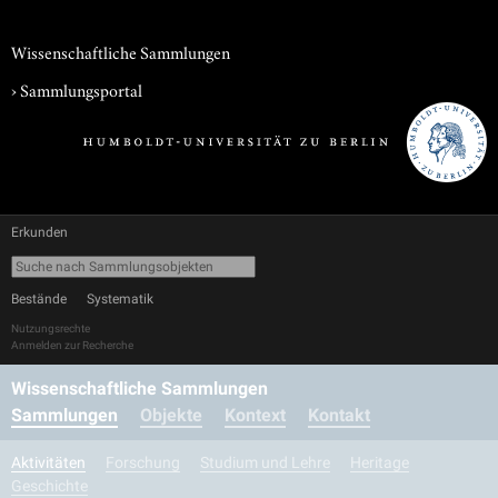
Wissenschaftliche Sammlungen
›
Sammlungsportal
Erkunden
Bestände
Systematik
Nutzungsrechte
Anmelden zur Recherche
Wissenschaftliche Sammlungen
Sammlungen
Objekte
Kontext
Kontakt
Aktivitäten
Forschung
Studium und Lehre
Heritage
Geschichte